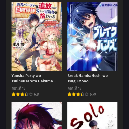
Yuusha Party wo
Break Hands: Hoshi wo
Tsuihousareta Hakuma
Tsugu Mono
Doushi, S Rank Boukensha
ตอนที่ 13
ตอนที่ 13
ni Hirowareru – Kono
6.8
6.79
Hakuma Doushi ga
Kikakugai sugiru