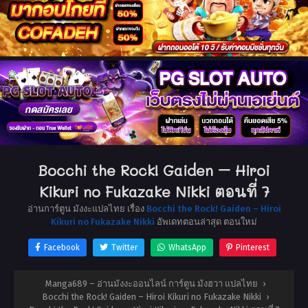
Bocchi the Rock! Gaiden – Hiroi
Kikuri no Fukazake Nikki ตอนที่ 7
อ่านการ์ตูน มังงะแปลไทย เรื่อง
Bocchi the Rock! Gaiden – Hiroi
Kikuri no Fukazake Nikki
อัพเดทตอนล่าสุด ตอนใหม่
Facebook
Twitter
WhatsApp
Pinterest
Manga689 – อ่านมังงะออนไลน์ การ์ตูน มังฮวา แปลไทย
›
Bocchi the Rock! Gaiden – Hiroi Kikuri no Fukazake Nikki
›