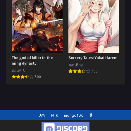
The god of killer in the
Sorcery Tales: Yokai Harem
ming dynasty
ตอนที่ 19
ตอนที่ 8
7.00
7.00
JAV
NTR
manga168
หี