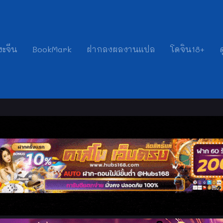
งะจีน
BookMark
ฝากลงผลงานแปล
โดจิน18+