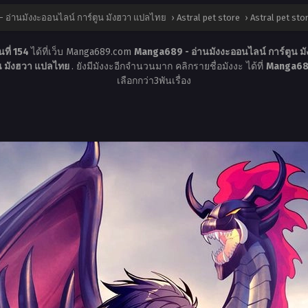
 อ่านมังงะออนไลน์ การ์ตูน มังฮวา แปลไทย
›
Astral pet store
›
Astral pet stor
ที่ 154
ได้ที่เว็บ Manga689.com
Manga689 - อ่านมังงะออนไลน์ การ์ตูน 
ูน มังฮวา แปลไทย
. ยังมีมังงะอีกจำนวนมาก คลิกรายชื่อมังงะ ได้ที่
Manga689
เลือกกว่า3พันเรื่อง