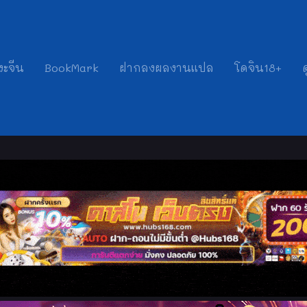
งะจีน
BookMark
ฝากลงผลงานแปล
โดจิน18+