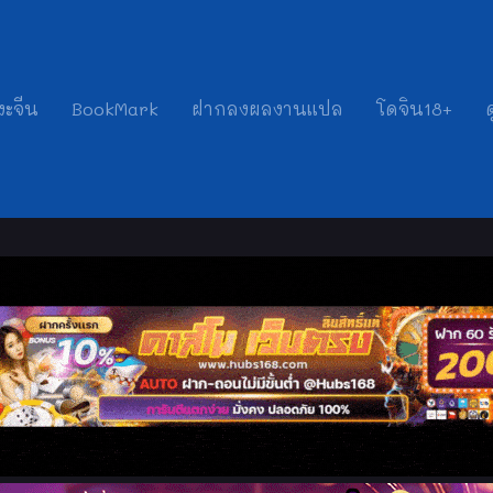
งะจีน
BookMark
ฝากลงผลงานแปล
โดจิน18+