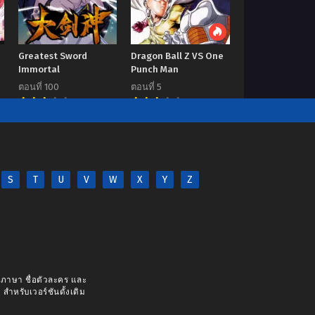
Greatest Sword
Dragon Ball Z VS One
Immortal
Punch Man
ตอนที่ 100
ตอนที่ 5
7.00
7.00
S
T
U
V
W
X
Y
Z
างภาษา ชื่อตัวละคร และ
 สำหรับเวอร์ชันดั้งเดิม