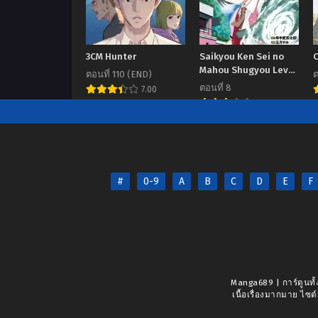
3CM Hunter
Saikyou Ken Sei no
Mahou Shugyou Level
ตอนที่ 110 (END)
ต
99 no Status wo
ตอนที่ 8
7.00
Tamotta mama Level
5.8
1 kara Yarinaosu
#
0-9
A
B
C
D
E
F
Manga689 | การ์ตูนทั้
เนื้อเรื่องมากมาย ไซต์