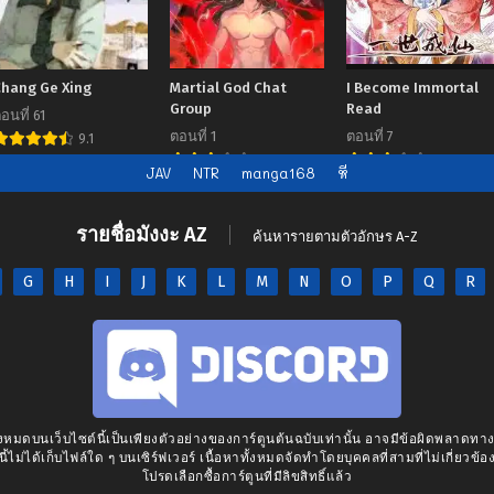
Chang Ge Xing
Martial God Chat
I Become Immortal
Group
Read
อนที่ 61
ตอนที่ 1
ตอนที่ 7
9.1
7.00
7.00
JAV
NTR
manga168
หี
รายชื่อมังงะ AZ
ค้นหารายตามตัวอักษร A-Z
G
H
I
J
K
L
M
N
O
P
Q
R
งหมดบนเว็บไซต์นี้เป็นเพียงตัวอย่างของการ์ตูนต้นฉบับเท่านั้น อาจมีข้อผิดพลาดท
นี้ไม่ได้เก็บไฟล์ใด ๆ บนเซิร์ฟเวอร์ เนื้อหาทั้งหมดจัดทำโดยบุคคลที่สามที่ไม่เกี่ยวข้อง
โปรดเลือกซื้อการ์ตูนที่มีลิขสิทธิ์แล้ว