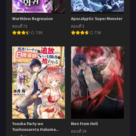
Worthless Regression
Apocalyptic Super Monster
ตอนที่ 72
ตอนที่ 5
7.00
7.56
Yuusha Party wo
Men From Hell
Tsuihousareta Hakuma
ตอนที่ 39
Doushi, S Rank Boukensha