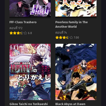
FFF-Class Trashero
Peerless Family in The
Another World
ตอนที่ 172
ตอนที่ 74
6.8
7.00
Gikou Taichi no Torikaeshi
Black Abyss at Dawn