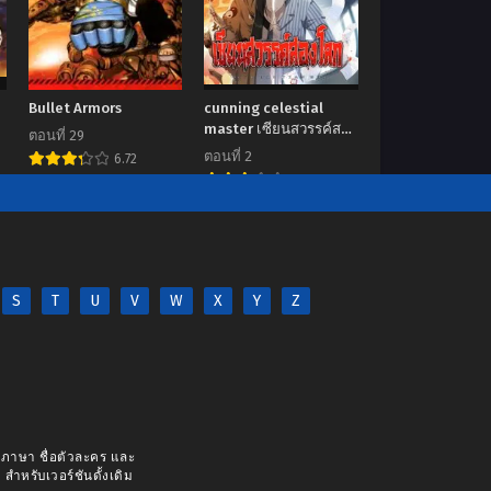
Bullet Armors
cunning celestial
master เซียนสวรรค์สอง
ตอนที่ 29
โลก
ตอนที่ 2
6.72
7.00
S
T
U
V
W
X
Y
Z
างภาษา ชื่อตัวละคร และ
 สำหรับเวอร์ชันดั้งเดิม