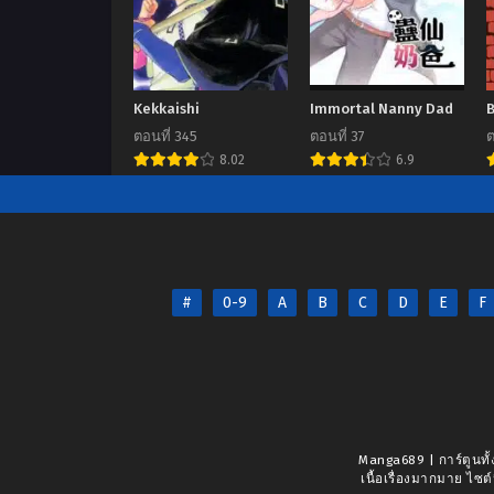
Kekkaishi
Immortal Nanny Dad
B
ตอนที่ 345
ตอนที่ 37
ต
8.02
6.9
#
0-9
A
B
C
D
E
F
Manga689 | การ์ตูนทั้
เนื้อเรื่องมากมาย ไซต์