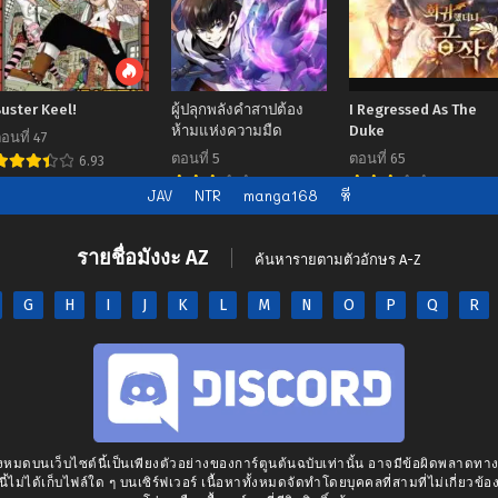
uster Keel!
ผู้ปลุกพลังคำสาปต้อง
I Regressed As The
ห้ามแห่งความมืด
Duke
อนที่ 47
ตอนที่ 5
ตอนที่ 65
6.93
7.00
7.00
JAV
NTR
manga168
หี
รายชื่อมังงะ AZ
ค้นหารายตามตัวอักษร A-Z
G
H
I
J
K
L
M
N
O
P
Q
R
งหมดบนเว็บไซต์นี้เป็นเพียงตัวอย่างของการ์ตูนต้นฉบับเท่านั้น อาจมีข้อผิดพลาดท
นี้ไม่ได้เก็บไฟล์ใด ๆ บนเซิร์ฟเวอร์ เนื้อหาทั้งหมดจัดทำโดยบุคคลที่สามที่ไม่เกี่ยวข้อง