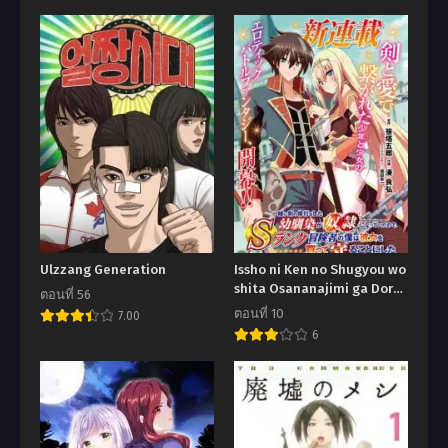
Ulzzang Generation
Issho ni Ken no Shugyou wo
shita Osananajimi ga Dorei
ตอนที่ 56
ni Natteita no de, S-Rank
ตอนที่ 10
7.00
Boukensha no Boku wa
6
Kanojo wo Katte Mamoru
Koto ni shita