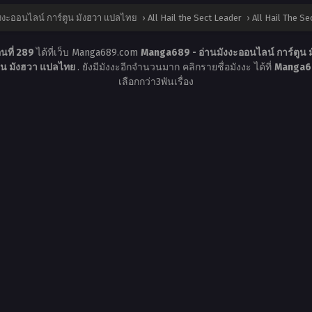
งงะออนไลน์ การ์ตูน มังฮวา แปลไทย
›
All Hail the Sect Leader
›
All Hail The Se
อนที่ 289
ได้ที่เว็บ Manga689.com
Manga689 - อ่านมังงะออนไลน์ การ์ตูน
ูน มังฮวา แปลไทย
. ยังมีมังงะอีกจำนวนมาก คลิกรายชื่อมังงะ ได้ที่
Manga68
เลือกกว่า3พันเรื่อง