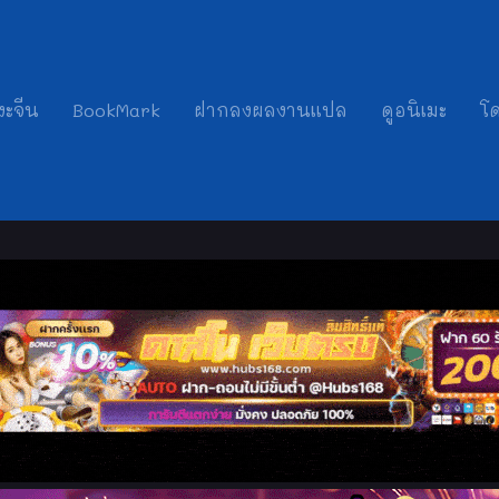
งะจีน
BookMark
ฝากลงผลงานแปล
ดูอนิเมะ
โ