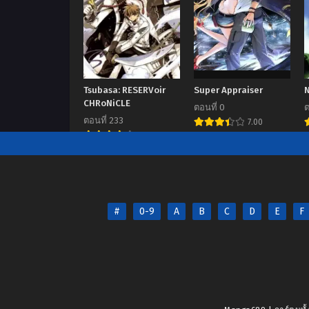
Tsubasa: RESERVoir
Super Appraiser
CHRoNiCLE
ตอนที่ 0
ต
ตอนที่ 233
7.00
8.33
#
0-9
A
B
C
D
E
F