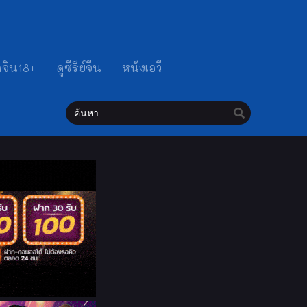
ดจิน18+
ดูซีรีย์จีน
หนังเอวี