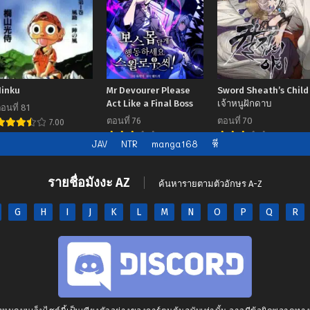
Ninku
Mr Devourer Please
Sword Sheath’s Child
Act Like a Final Boss
เจ้าหนูฝักดาบ
อนที่ 81
ตอนที่ 76
ตอนที่ 70
7.00
7.00
7.00
JAV
NTR
manga168
หี
รายชื่อมังงะ AZ
ค้นหารายตามตัวอักษร A-Z
G
H
I
J
K
L
M
N
O
P
Q
R