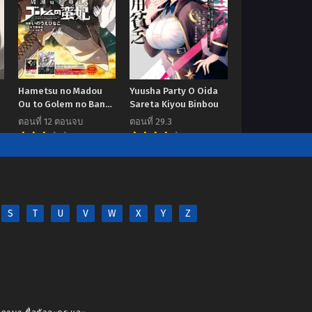
Hametsu no Madou
Yuusha Party O Oida
Ou to Golem no Ban
Sareta Kiyou Binbou
Kisaki
ตอนที่ 12 ตอนจบ
ตอนที่ 29.3
7.00
8.3
S
T
U
V
W
X
Y
Z