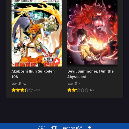
Akaboshi Ibun Suikoden
Devil Summoner, I Am the
108
Abyss Lord
ตอนที่ 24
ตอนที่ ?
7.01
4.5
JAV
NTR
manga168
หี