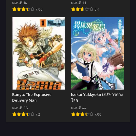
(Suramu) Agari no Saikyo
ตอนที่ 14
ตอนที่ 1.1
Maho-Shi, Kizoku-darake
7.00
5.4
no Gakuen de Muso Suru~
Banya: The Explosive
Isekai Yakkyoku เภสัชกรต่าง
Delivery Man
โลก
ตอนที่ 38
ตอนที่ 44
7.2
7.00