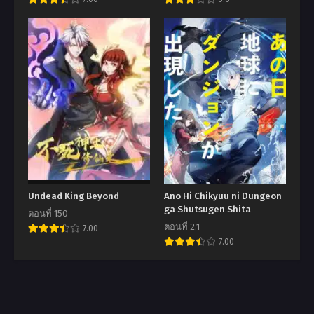
datta boku wa raisede wa
jimini ikiru
Undead King Beyond
Ano Hi Chikyuu ni Dungeon
ga Shutsugen Shita
ตอนที่ 150
ตอนที่ 2.1
7.00
7.00