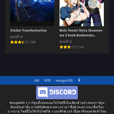
Stellar Transformation
Nido Tensei Shita Shounen
wa S Rank Boukensha
ตอนที่ 13
Toshite Heion ni Sugosu-
ตอนที่ 12
7.00
zense ga kenja de eiyuu
5.6
datta boku wa raisede wa
jimini ikiru
JAV
NTR
manga168
หี
Manga689 | การ์ตูนทั้งหมดบนเว็บไซต์นี้เป็นเพียงตัวอย่างของการ์ตูน
ต้นฉบับเท่านั้น อาจมีข้อผิดพลาดทางภาษา ชื่อตัวละคร และเนื้อเรื่อง
มากมาย ไซต์นี้ไม่ได้เก็บไฟล์ใด ๆ บนเซิร์ฟเวอร์ เนื้อหาทั้งหมดจัดทำโดย