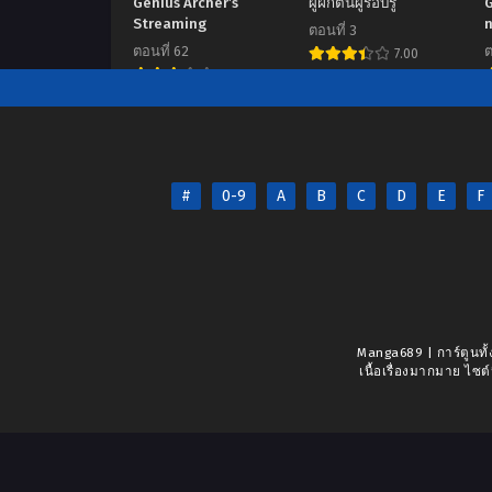
Genius Archer’s
ผู้ฝึกตนผู้รอบรู้
G
Streaming
ตอนที่ 3
ตอนที่ 62
ต
7.00
7.00
#
0-9
A
B
C
D
E
F
Manga689 | การ์ตูนทั้
เนื้อเรื่องมากมาย ไซต์