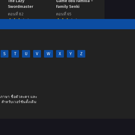
The Lazy
Game obu Familia –
Swordmaster
Family Senki
ตอนที่ 82
ตอนที่ 65
7.00
7.00
S
T
U
V
W
X
Y
Z
างภาษา ชื่อตัวละคร และ
 สำหรับเวอร์ชันดั้งเดิม