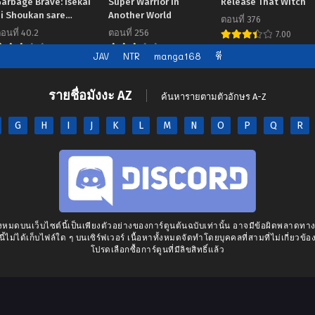
arbage Brave: Isekai
Super Warrior in
Release That Witch
ni Shoukan sare
Another World
ตอนที่ 376
Suterareta Yuusha no
อนที่ 40.2
ตอนที่ 256
7.00
Fukushuu Monogatari
6.48
7.00
JAV
NTR
manga168
หี
รายชื่อมังงะ AZ
ค้นหารายตามตัวอักษร A-Z
G
H
I
J
K
L
M
N
O
P
Q
R
งหมดบนเว็บไซต์นี้เป็นเพียงตัวอย่างของการ์ตูนต้นฉบับเท่านั้น อาจมีข้อผิดพลาดท
นี้ไม่ได้เก็บไฟล์ใด ๆ บนเซิร์ฟเวอร์ เนื้อหาทั้งหมดจัดทำโดยบุคคลที่สามที่ไม่เกี่ยวข้อง
โปรดเลือกซื้อการ์ตูนที่มีลิขสิทธิ์แล้ว