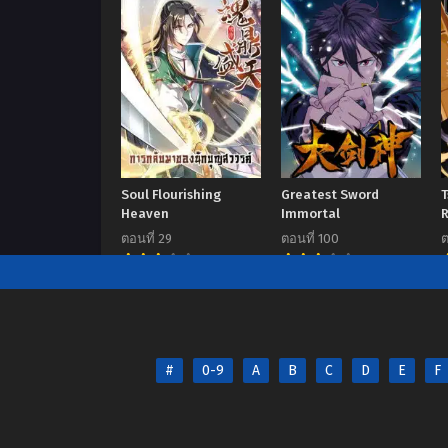
Soul Flourishing
Greatest Sword
Heaven
Immortal
R
ตอนที่ 29
ตอนที่ 100
ต
7.00
7.00
#
0-9
A
B
C
D
E
F