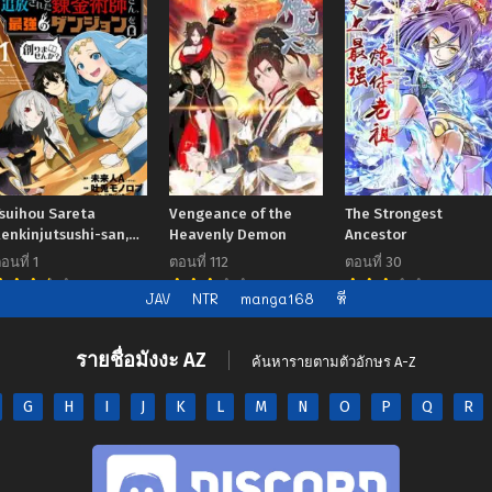
Tsuihou Sareta
Vengeance of the
The Strongest
enkinjutsushi-san,
Heavenly Demon
Ancestor
Saikyou no Dungeon
อนที่ 1
ตอนที่ 112
ตอนที่ 30
wo Tsukurimasen ka
7.00
6.7
7.00
JAV
NTR
manga168
หี
รายชื่อมังงะ AZ
ค้นหารายตามตัวอักษร A-Z
G
H
I
J
K
L
M
N
O
P
Q
R