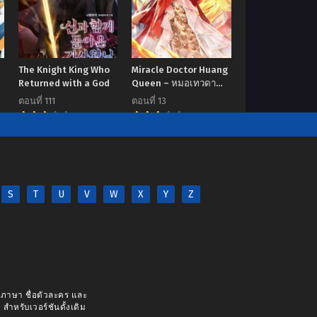
The Knight King Who
Miracle Doctor Huang
Returned with a God
Queen – หมอเทวดา
ราชินีฟีนิกซ์
ตอนที่ 111
ตอนที่ 13
7.00
7.00
S
T
U
V
W
X
Y
Z
างภาษา ชื่อตัวละคร และ
 สำหรับเวอร์ชันดั้งเดิม