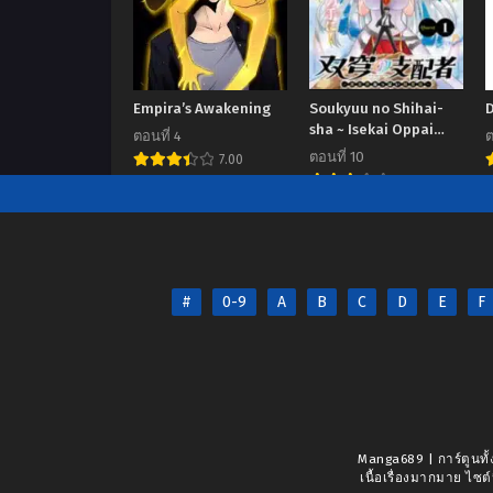
Empira’s Awakening
Soukyuu no Shihai-
D
sha ~ Isekai Oppai
ตอนที่ 4
ต
Musouden
ตอนที่ 10
7.00
7.00
#
0-9
A
B
C
D
E
F
Manga689 | การ์ตูนทั้
เนื้อเรื่องมากมาย ไซต์