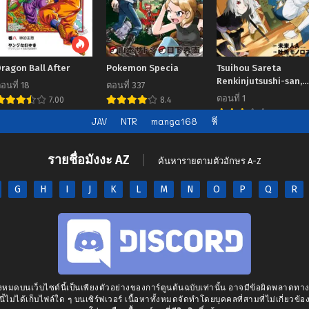
ragon Ball After
Pokemon Specia
Tsuihou Sareta
Renkinjutsushi-san,
อนที่ 18
ตอนที่ 337
Saikyou no Dungeon
ตอนที่ 1
7.00
8.4
wo Tsukurimasen ka
7.00
JAV
NTR
manga168
หี
รายชื่อมังงะ AZ
ค้นหารายตามตัวอักษร A-Z
G
H
I
J
K
L
M
N
O
P
Q
R
งหมดบนเว็บไซต์นี้เป็นเพียงตัวอย่างของการ์ตูนต้นฉบับเท่านั้น อาจมีข้อผิดพลาดท
นี้ไม่ได้เก็บไฟล์ใด ๆ บนเซิร์ฟเวอร์ เนื้อหาทั้งหมดจัดทำโดยบุคคลที่สามที่ไม่เกี่ยวข้อง